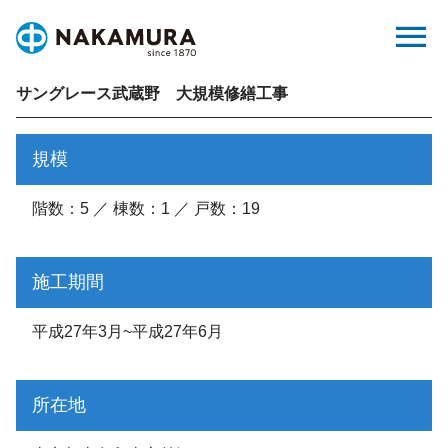
Skip
menu
to
content
サングレース武蔵野 大規模修繕工事
規模
階数：5 ／ 棟数：1 ／ 戸数：19
施工期間
平成27年3月~平成27年6月
所在地