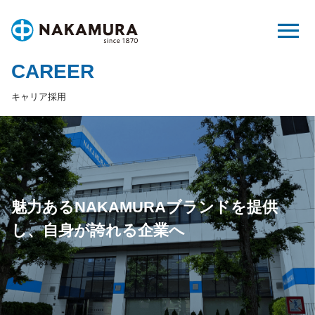
Skip
menu
to
content
CAREER
キャリア採用
魅力あるNAKAMURAブランドを提供
し、
自身が誇れる企業へ