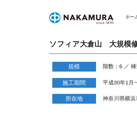
Skip
to
ホー
content
ソフィア大倉山 大規模
規模
階数：6 ／ 棟
施工期間
平成30年1月
所在地
神奈川県横浜