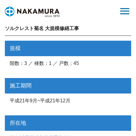
Skip
menu
to
content
ソルクレスト菊名 大規模修繕工事
規模
階数：3 ／ 棟数：1 ／ 戸数：45
施工期間
平成21年9月~平成21年12月
所在地