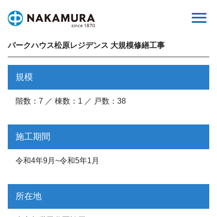
Skip
menu
to
content
パークハウス松原レジデンス 大規模修繕工事
規模
階数：7 ／ 棟数：1 ／ 戸数：38
施工期間
令和4年9月~令和5年1月
所在地