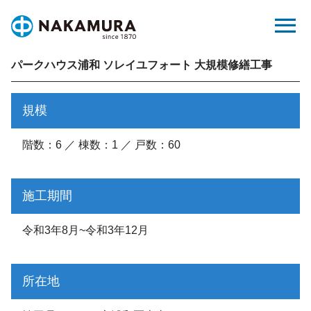
Skip
menu
to
content
パークハウス浦和 ソレイユフォート 大規模修繕工事
規模
階数：6 ／ 棟数：1 ／ 戸数：60
施工期間
令和3年8月~令和3年12月
所在地