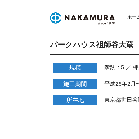
Skip
to
ホー
content
パークハウス祖師谷大蔵
規模
階数：5 ／ 棟
施工期間
平成26年2月
所在地
東京都世田谷