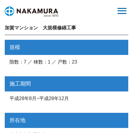
Skip
menu
to
content
加賀マンション 大規模修繕工事
規模
階数：7 ／ 棟数：1 ／ 戸数：23
施工期間
平成28年8月~平成28年12月
所在地