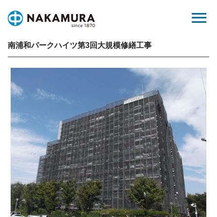
Skip
menu
to
content
南浦和パークハイツ第3回大規模修繕工事