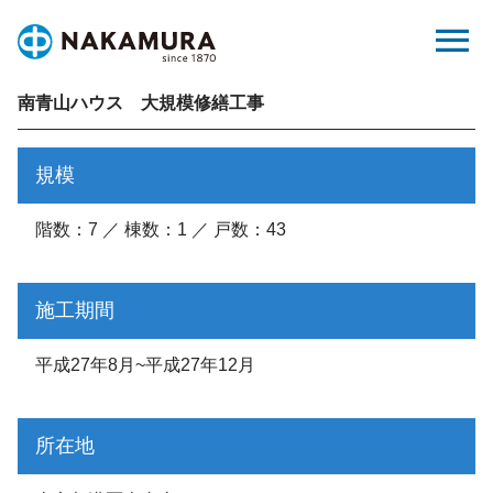
Skip
menu
to
content
南青山ハウス 大規模修繕工事
規模
階数：7 ／ 棟数：1 ／ 戸数：43
施工期間
平成27年8月~平成27年12月
所在地