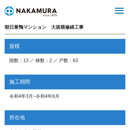
Skip
menu
to
content
朝日巣鴨マンション 大規模修繕工事
規模
階数：13 ／ 棟数：2 ／ 戸数：63
施工期間
令和4年3月~令和4年6月
所在地