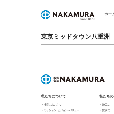
Skip
to
ホー
content
東京ミッドタウン八重洲
私たちについて
私たちの
・社長ごあいさつ
・施工力
・ミッション･ビジョン･バリュー
・技術力