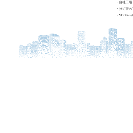
・自社工場
・技術者の
・SDGsへ