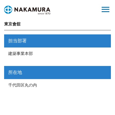
Skip
menu
to
content
東京會舘
担当部署
建築事業本部
所在地
千代田区丸の内