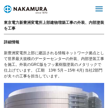
Skip
menu
to
content
東京電力新豊洲変電所上部建物増築工事の外装、内部塗装
を工事
詳細情報
新豊洲変電所上部に建設される情報ネットワーク拠点とし
て世界最大規模のデーターセンターの外装、内部塗装工事
を施工。外装のGRC版をフッ素樹脂塗装のメタリックで
仕上げています。 (工期 13年 5月～15年 4月) 当社2部門
が夫々の工事を担当しています。