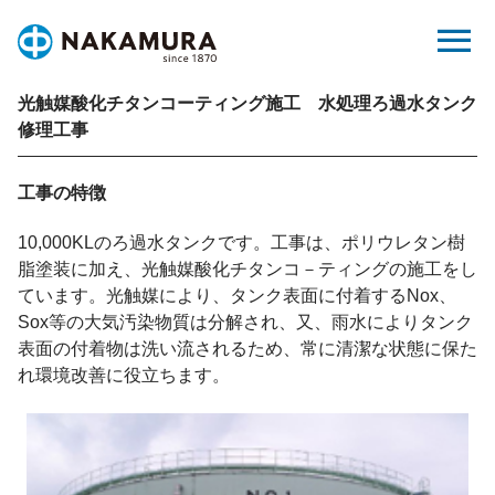
Skip
menu
to
content
光触媒酸化チタンコーティング施工 水処理ろ過水タンク
修理工事
工事の特徴
10,000KLのろ過水タンクです。工事は、ポリウレタン樹
脂塗装に加え、光触媒酸化チタンコ－ティングの施工をし
ています。光触媒により、タンク表面に付着するNox、
Sox等の大気汚染物質は分解され、又、雨水によりタンク
表面の付着物は洗い流されるため、常に清潔な状態に保た
れ環境改善に役立ちます。