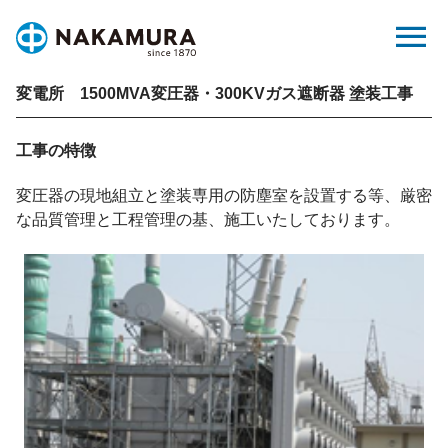
Skip
menu
to
content
変電所 1500MVA変圧器・300KVガス遮断器 塗装工事
工事の特徴
変圧器の現地組立と塗装専用の防塵室を設置する等、厳密
な品質管理と工程管理の基、施工いたしております。