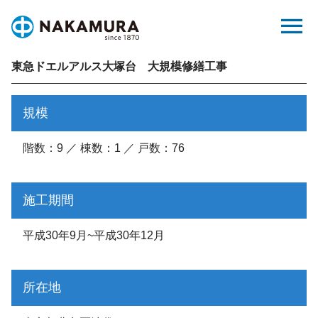
Skip
menu
to
content
東急ドエルアルス大塚台 大規模修繕工事
規模
階数：9 ／ 棟数：1 ／ 戸数：76
施工期間
平成30年9月~平成30年12月
所在地