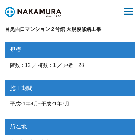
Skip
menu
to
content
目黒西口マンション２号館 大規模修繕工事
規模
階数：12 ／ 棟数：1 ／ 戸数：28
施工期間
平成21年4月~平成21年7月
所在地