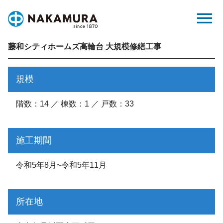
Skip
menu
to
content
藤和シティホームズ高輪台 大規模修繕工事
規模
階数：14 ／ 棟数：1 ／ 戸数：33
施工期間
令和5年8月~令和5年11月
所在地