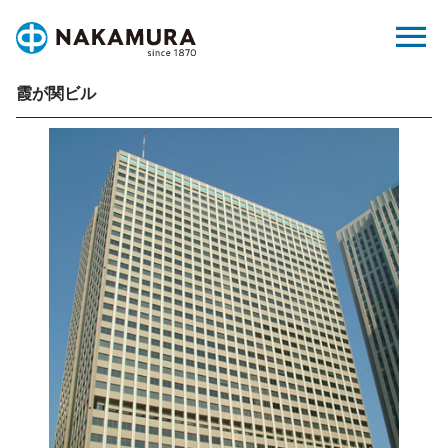
Skip
menu
to
content
霞が関ビル