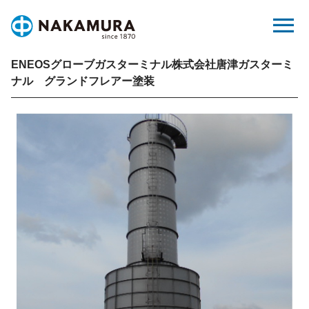
Skip
menu
to
content
ENEOSグローブガスターミナル株式会社唐津ガスターミ
ナル グランドフレアー塗装