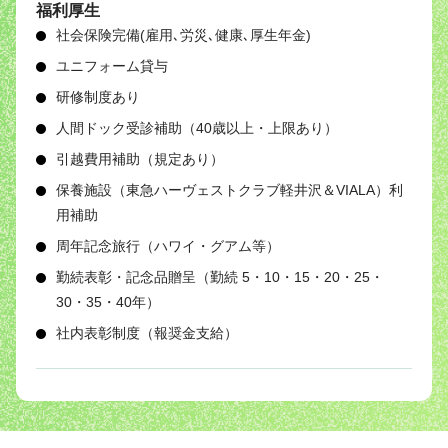
福利厚生
社会保険完備(雇用､労災､健康､厚生年金)
ユニフォーム貸与
研修制度あり
人間ドック受診補助（40歳以上・上限あり）
引越費用補助（規定あり）
保養施設（東急ハーヴェストクラブ軽井沢＆VIALA）利
用補助
周年記念旅行（ハワイ・グアム等）
勤続表彰・記念品贈呈（勤続 5・10・15・20・25・
30・35・40年）
社内表彰制度（報奨金支給）