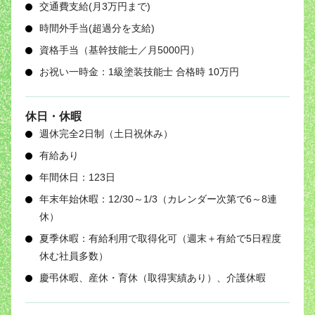
交通費支給(月3万円まで)
時間外手当(超過分を支給)
資格手当（基幹技能士／月5000円）
お祝い一時金：1級塗装技能士 合格時 10万円
休日・休暇
週休完全2日制（土日祝休み）
有給あり
年間休日：123日
年末年始休暇：12/30～1/3（カレンダー次第で6～8連
休）
夏季休暇：有給利用で取得化可（週末＋有給で5日程度
休む社員多数）
慶弔休暇、産休・育休（取得実績あり）、介護休暇