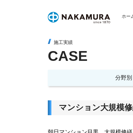
Skip
to
ホー
content
施工実績
CASE
分野別
マンション大規模修
朝日マンション目黒 大規模修繕