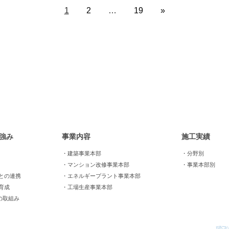
1
2
…
19
»
強み
事業内容
施工実績
・建築事業本部
・分野別
・マンション改修事業本部
・事業本部別
との連携
・エネルギープラント事業本部
育成
・工場生産事業本部
の取組み