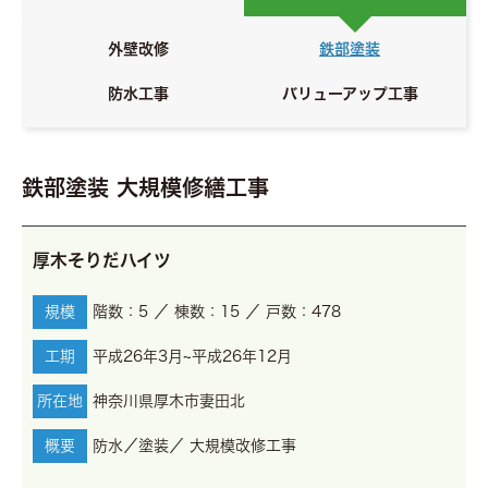
お客さま専用ページ
外壁改修
鉄部塗装
協力会社募集
防水工事
バリューアップ工事
鉄部塗装 大規模修繕工事
無料相談・お問合せ
厚木そりだハイツ
規模
階数：5 ／ 棟数：15 ／ 戸数：478
工期
平成26年3月~平成26年12月
所在地
神奈川県厚木市妻田北
概要
防水／塗装／ 大規模改修工事