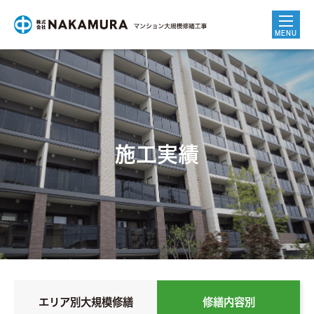
MENU
ホーム
NAKAMURAの強み
施工実績
マンション大規模修繕工事
バリューアップ工事
お客さまの声
施工実績
エリア別大規模修繕
修繕内容別