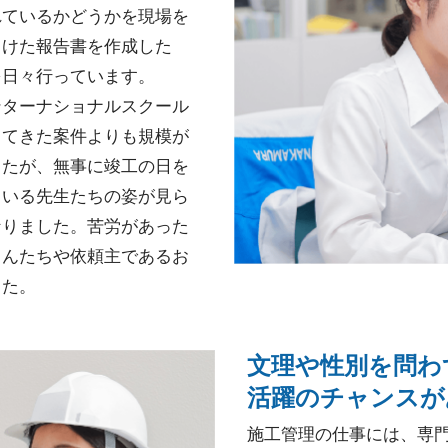
れているかどうかを現場を
向けた報告書を作成した
を日々行っています。
ンターナショナルスクール
してきた案件よりも規模が
したが、無事に竣工の日を
ている先生たちの姿が見ら
なりました。苦労があった
さんたちや依頼主であるお
した。
文理や性別を問わ
活躍のチャンスが
施工管理の仕事には、専